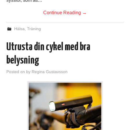
sysslor, som att…
Continue Reading
→
Hälsa
,
Träning
Utrusta din cykel med bra
belysning
Posted on
by
Regina Gustavsson