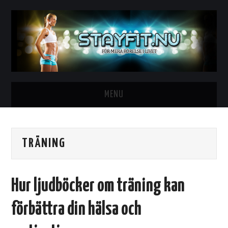
MENU
HEM
TRÄNING
VILKEN TRÄNING PASSAR DIG?
TRÄNINGSÖVNINGAR
Hur ljudböcker om träning kan
KAMPSPORTSTRÄNING
förbättra din hälsa och
STYRKETRÄNING