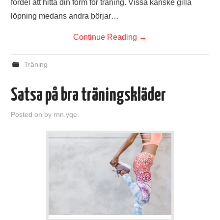
fördel att hitta din form för träning. Vissa kanske gilla
löpning medans andra börjar…
Continue Reading
→
Träning
Satsa på bra träningskläder
Posted on
by
rnn.yqe.